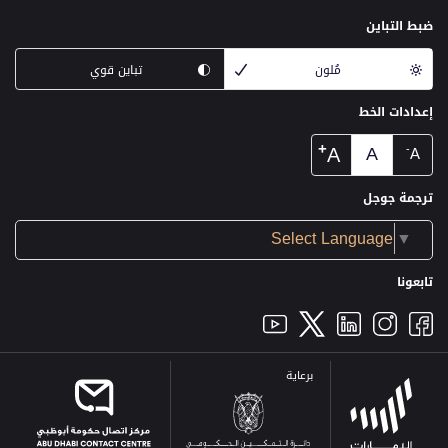
ضبط التباين
مُلون
تباين قوي
إعدادات الخط
+
A
A
-
A
ترجمة جوجل
Select Language
▼
تابعونا
برعاية